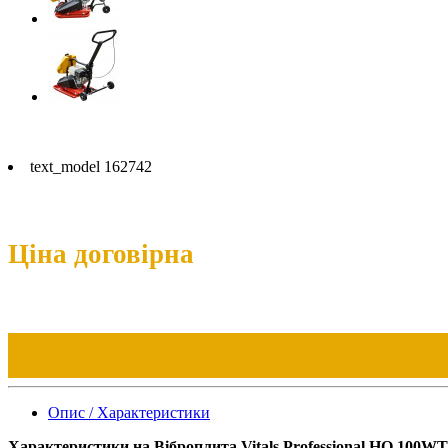
text_model 162742
Ціна договірна
Опис / Характеристики
Характеристики на Віброплита Vitals Professional HQ 100WT