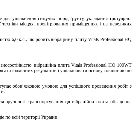
е для ущільнення сипучих порід ґрунту, укладання тротуарної
ї техніки місцях, провітрюваних приміщеннях і на невеликих
ю 6,0 к.с., що робить вібраційну плиту Vitals Professional HQ
зносостійкістю, вібраційна плита Vitals Professional HQ 100WT
осягати відмінних результатів і ущільнювати основу товщиною до
ступає обов’язковою умовою для успішного проведення робіт з
ти.
ля зручності транспортування ця вібраційна плита обладнана
іє по всій території України.