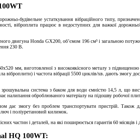
Q 100WT
дорожньо-будівельне устаткування вібраційного типу, призначен
ності, віброплита працює в недоступних для важкої дорожньо
ного двигуна Honda GX200, об’ємом 196 см³ і загальною потужніст
ння 230 В.
60x520 мм, виготовленої з високоякісного металу з підвищеною 
ила віброплити) і частота вібрації 5500 циклів/хв. дають змогу д
є зрошувальна система з баком для води ємністю 14,5 л, що ви
чає налипання оброблюваного матеріалу на підошву робочої пли
ном дає змогу без проблем транспортувати пристрій. Також д
ключ і поліуретановий килимок.
сних частин і деталей, на які поширюється гарантія 60 місяців і д
onal HQ 100WT: