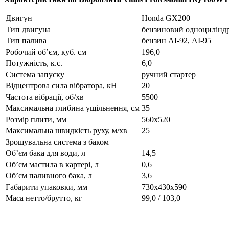
Двигун
Honda GX200
Тип двигуна
бензиновий одноциліндр
Тип палива
бензин АІ-92, АІ-95
Робочий об’єм, куб. см
196,0
Потужність, к.с.
6,0
Система запуску
ручний стартер
Відцентрова сила вібратора, кН
20
Частота вібрації, об/хв
5500
Максимальна глибина ущільнення, см
35
Розмір плити, мм
560х520
Максимальна швидкість руху, м/хв
25
Зрошувальна система з баком
+
Об’єм бака для води, л
14,5
Об’єм мастила в картері, л
0,6
Об’єм паливного бака, л
3,6
Габарити упаковки, мм
730х430х590
Маса нетто/брутто, кг
99,0 / 103,0