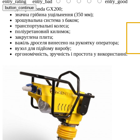
entry_rating
entry_bad
entry_good
button_continue
двигун Honda GX200;
значна грібина ущільнення (350 мм);
зрошувальна система з баком;
транспортувальні колеса;
поліуретановий килимок;
закруглена плита;
важіль дроселя винесено на рукоятку оператора;
вузол для підйому виробу;
ергономічність, зручність і простота у використанні.