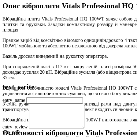
Опис віброплити Vitals Professional H
Вібраційна плита Vitals Professional HQ 100WT являє собою 
плитки та бруківки. Завдяки компактному розміру й маневре
площах.
Працює виріб від всесвітньо відомого одноциліндрового 4-такт
100WT мобільною та абсолютно незалежною від джерела живле
Важіль дроселя виведений на рукоятку оператора.
При спорядженій масі в 117 кг і закругленій плиті розміром 5
докладає зусилля 20 кН. Вібраційне зусилля (або відцентрова с
35 см.
text_write
Відмінною особливістю моделі Vitals Professional HQ 100WT 
ущільнення асфальтобетонних сумішей, що зі свого богу виклю
entry_name
З’ємна ручка і вузол для підйому у вигляді рами над двигу
транспортувальними колесами. У комплект входить свічковий 
Вібраційна плита Vitals Professional HQ 100WT виготовлена з які
entry_review
Особливості віброплити Vitals Professi
text_note