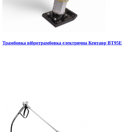
Трамбовка вібротрамбовка електрична Кентавр ВТ95Е